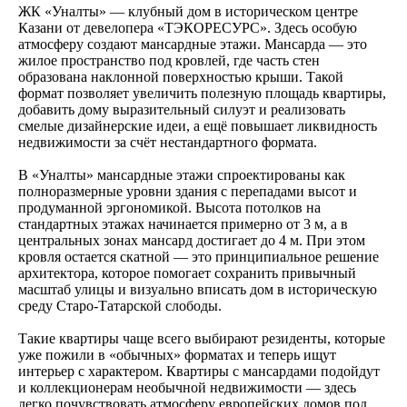
ЖК «Уналты» — клубный дом в историческом центре
Казани от девелопера «ТЭКОРЕСУРС». Здесь особую
атмосферу создают мансардные этажи. Мансарда — это
жилое пространство под кровлей, где часть стен
образована наклонной поверхностью крыши. Такой
формат позволяет увеличить полезную площадь квартиры,
добавить дому выразительный силуэт и реализовать
смелые дизайнерские идеи, а ещё повышает ликвидность
недвижимости за счёт нестандартного формата.
В «Уналты» мансардные этажи спроектированы как
полноразмерные уровни здания с перепадами высот и
продуманной эргономикой. Высота потолков на
стандартных этажах начинается примерно от 3 м, а в
центральных зонах мансард достигает до 4 м. При этом
кровля остается скатной — это принципиальное решение
архитектора, которое помогает сохранить привычный
масштаб улицы и визуально вписать дом в историческую
среду Старо‑Татарской слободы.
Такие квартиры чаще всего выбирают резиденты, которые
уже пожили в «обычных» форматах и теперь ищут
интерьер с характером. Квартиры с мансардами подойдут
и коллекционерам необычной недвижимости — здесь
легко почувствовать атмосферу европейских домов под